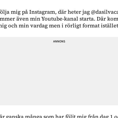
följa mig på Instagram, där heter jag @dasilvac
mmer även min Youtube-kanal starta. Där ko
ig och min vardag men i rörligt format istället f
i är ganska många som har följt mig från dag 1 o