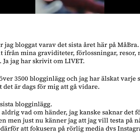
ar jag bloggat varav det sista året här på MåBra.
lt ifrån mina graviditeter, förlossningar, resor,
Ja jag har skrivit om LIVET.
 över 3500 blogginlägg och jag har älskat varj
t det är dags för mig att gå vidare.
 sista blogginlägg.
aldrig vad om händer, jag kanske saknar det f
en men just nu känner jag att jag vill testa på 
ärför att fokusera på rörlig media dvs Instag