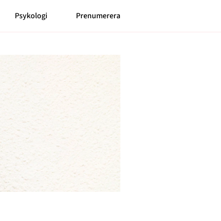
Psykologi
Prenumerera
Meny
Mer
Prenumerera
Nyhetsbrev
Kontakt
Shop
Om cookies
Hantera preferenser
Integritetspolicy
Alla ämnen
Våra skribenter