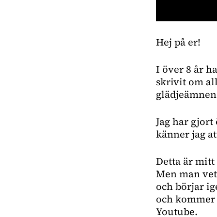
0
seconds
Hej på er!
of
41
seconds
Volume
0%
I över 8 år h
skrivit om al
glädjeämnen. 
Jag har gjort
känner jag at
Detta är mitt
Men man vet 
och börjar ig
och kommer d
Youtube.