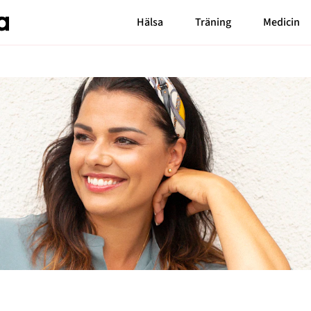
Hälsa
Träning
Medicin
Senaste nytt
Bloggar
Carin da Silva
MåBra TV
Markiz Tainton
Reportage
Elaine Eksvärd
Mode & skönhet
Malin Berghagen
Blossom Tainton
Resor
Shama Persson
Feelgood
My Westerdahl
Motherhood