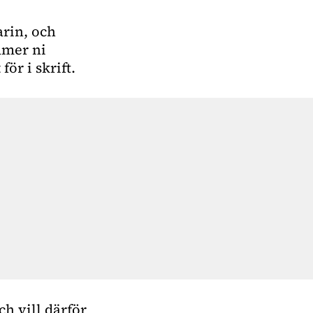
arin, och
mmer ni
ör i skrift.
ch vill därför