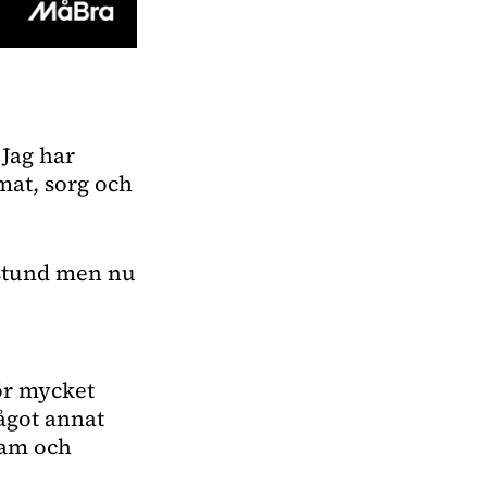
 Jag har
 mat, sorg och
e stund men nu
ör mycket
något annat
ram och