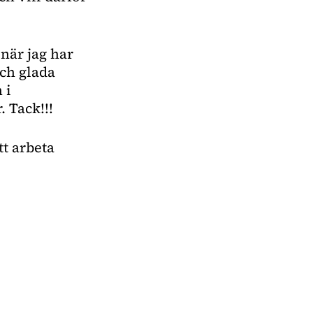
 när jag har
och glada
 i
. Tack!!!
tt arbeta